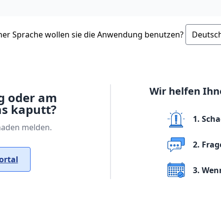
her Sprache wollen sie die Anwendung benutzen?
Wir helfen Ihn
g oder am
s kaputt?
1. Sch
haden melden.
2. Fra
ortal
3. Wen